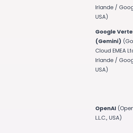
Irlande / Goog
USA)
Google Verte
(Gemini)
(Go
Cloud EMEA Lt
Irlande / Goog
USA)
OpenAI
(Open
L.L.C., USA)