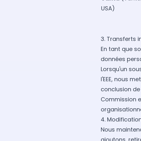
USA)
3. Transferts 
En tant que so
données perso
Lorsqu'un sous
l'EEE, nous me
conclusion de
Commission eu
organisationne
4. Modification
Nous mainteno
ajoutons, reti