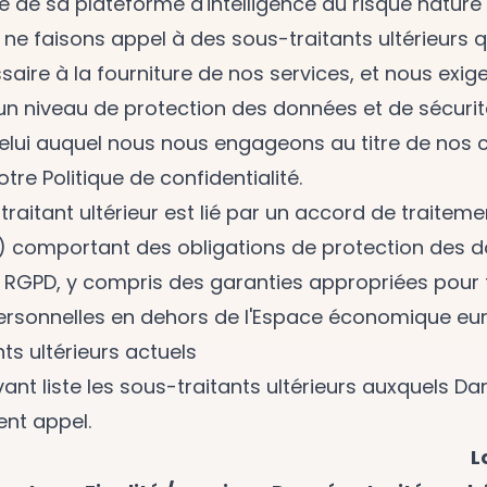
re de sa plateforme d'intelligence du risque nature
 ne faisons appel à des sous-traitants ultérieurs 
saire à la fourniture de nos services, et nous exi
un niveau de protection des données et de sécuri
celui auquel nous nous engageons au titre de nos 
notre
Politique de confidentialité
.
aitant ultérieur est lié par un accord de traiteme
 comportant des obligations de protection des 
RGPD, y compris des garanties appropriées pour t
rsonnelles en dehors de l'Espace économique eur
nts ultérieurs actuels
vant liste les sous-traitants ultérieurs auxquels D
ent appel.
L