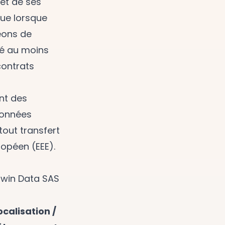
 et de ses
que lorsque
geons de
té au moins
contrats
nt des
données
out transfert
opéen (EEE).
arwin Data SAS
ocalisation /