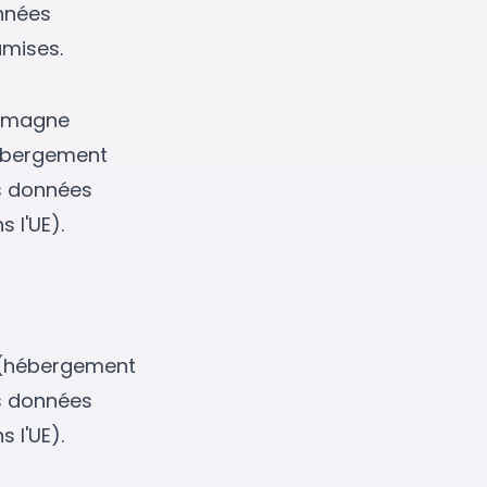
nnées
mises.
lemagne
ébergement
s données
s l'UE).
 (hébergement
s données
s l'UE).