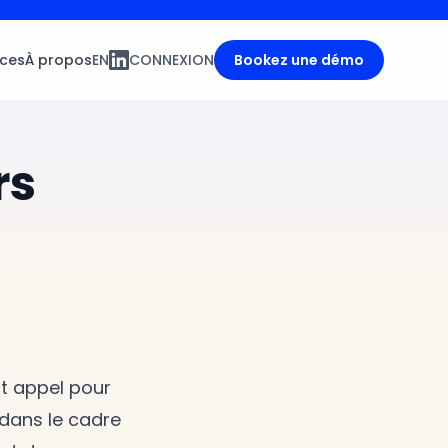
ces
À propos
EN
CONNEXION
Bookez une démo
rs
it appel pour
 dans le cadre