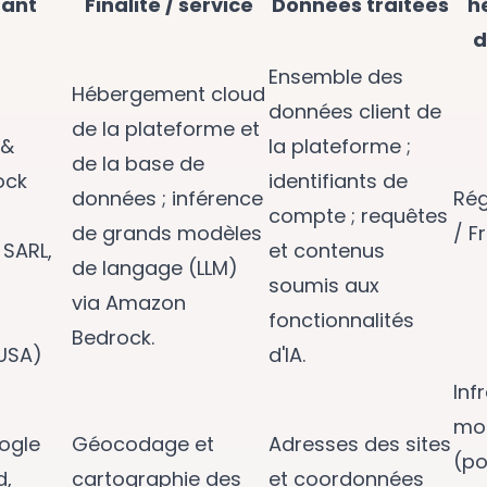
tant
Finalité / service
Données traitées
h
d
Ensemble des
Hébergement cloud
données client de
de la plateforme et
 &
la plateforme ;
de la base de
ock
identifiants de
données ; inférence
Rég
b
compte ; requêtes
de grands modèles
/ F
 SARL,
et contenus
de langage (LLM)
soumis aux
via Amazon
fonctionnalités
Bedrock.
 USA)
d'IA.
Inf
mon
ogle
Géocodage et
Adresses des sites
(po
d,
cartographie des
et coordonnées