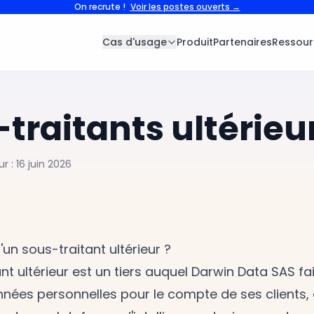
On recrute !
Voir les postes ouverts →
Cas d'usage
Produit
Partenaires
Ressour
traitants ultérieu
r : 16 juin 2026
'un sous-traitant ultérieur ?
nt ultérieur est un tiers auquel Darwin Data SAS fa
nnées personnelles pour le compte de ses clients,