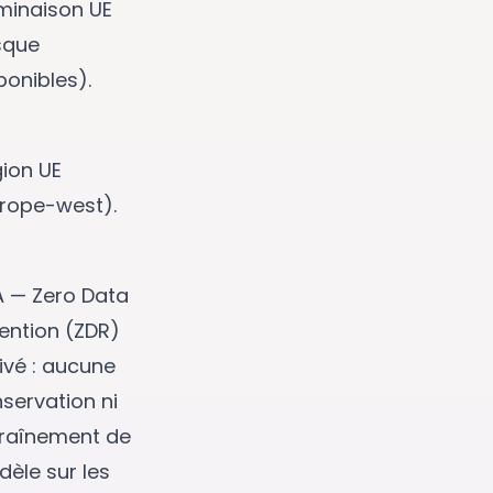
minaison UE
sque
ponibles).
ion UE
rope-west).
 — Zero Data
ention (ZDR)
ivé : aucune
servation ni
raînement de
èle sur les