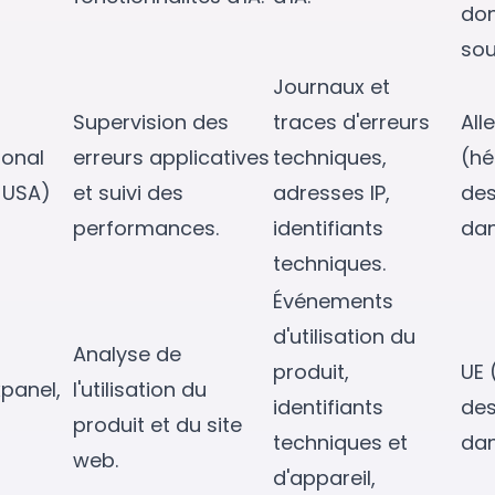
do
sou
Journaux et
Supervision des
traces d'erreurs
Al
ional
erreurs applicatives
techniques,
(h
, USA)
et suivi des
adresses IP,
de
performances.
identifiants
dan
techniques.
Événements
d'utilisation du
Analyse de
produit,
UE
panel,
l'utilisation du
identifiants
de
produit et du site
techniques et
dan
web.
d'appareil,