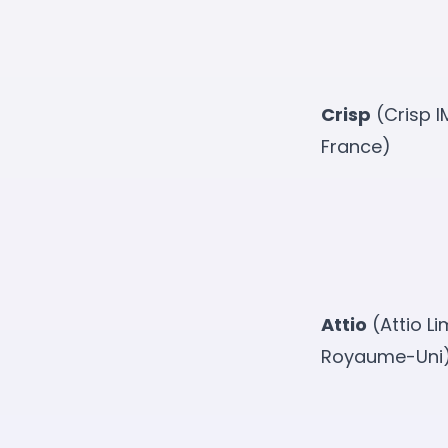
Crisp
(Crisp I
France)
Attio
(Attio Li
Royaume-Uni