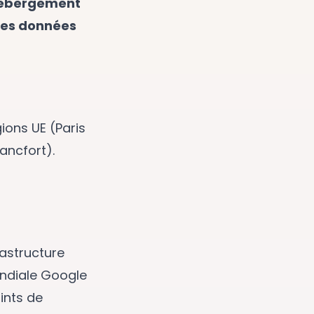
ébergement
es données
ions UE (Paris
rancfort).
rastructure
diale Google
ints de