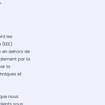
.
nt les
(EEE).
es en dehors de
alement par la
ar la
hniques et
 que nous
clients sous