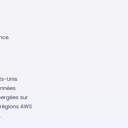
nce.
ts-Unis
onnées
ergées sur
 régions AWS
.