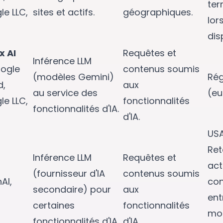
ter
le LLC,
sites et actifs.
géographiques.
lor
dis
x AI
Requêtes et
Inférence LLM
ogle
contenus soumis
(modèles Gemini)
Rég
d,
aux
au service des
(eu
le LLC,
fonctionnalités
fonctionnalités d'IA.
d'IA.
USA
Ret
Inférence LLM
Requêtes et
act
(fournisseur d'IA
contenus soumis
AI,
con
secondaire) pour
aux
ent
certaines
fonctionnalités
mod
fonctionnalités d'IA.
d'IA.