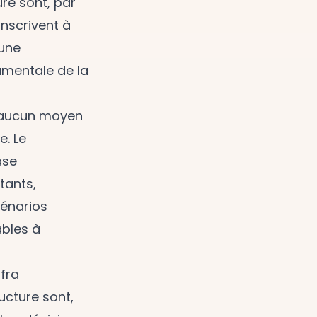
ure sont, par
inscrivent à
 une
amentale de la
i aucun moyen
e. Le
ase
stants,
cénarios
ables à
nfra
ructure sont,