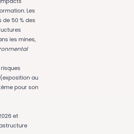
s impacts
formation. Les
s de 50 % des
ructures
ns les mines,
ironmental
 risques
 (exposition au
stème pour son
2026 et
rastructure