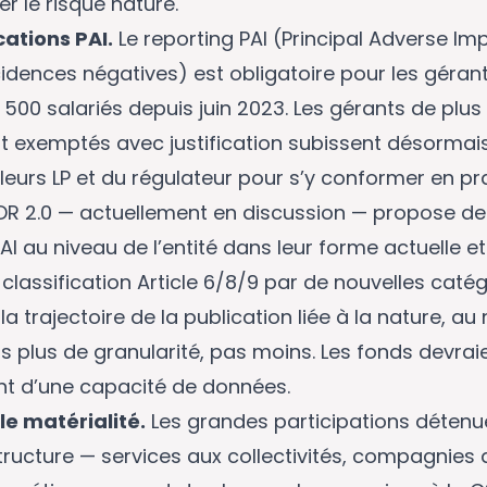
r le risque nature.
cations PAI.
Le reporting PAI (Principal Adverse Im
cidences négatives) est obligatoire pour les géran
 500 salariés depuis juin 2023. Les gérants de plus p
nt exemptés avec justification subissent désormai
leurs LP et du régulateur pour s’y conformer en pr
FDR 2.0 — actuellement en discussion — propose de
AI au niveau de l’entité dans leur forme actuelle 
classification Article 6/8/9 par de nouvelles caté
la trajectoire de la publication liée à la nature, au
rs plus de granularité, pas moins. Les fonds devrai
t d’une capacité de données.
e matérialité.
Les grandes participations détenu
tructure — services aux collectivités, compagnies 