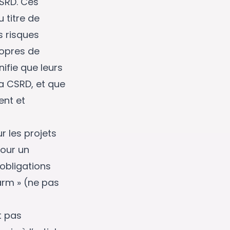
CSRD. Ces
 titre de
es risques
ropres de
nifie que leurs
a CSRD, et que
ent et
r les projets
pour un
obligations
arm » (ne pas
t pas