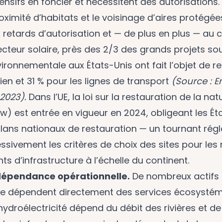
tensifs en foncier et nécessitent des autorisations.
roximité d’habitats et le voisinage d’aires protégé
 retards d’autorisation et — de plus en plus — au c
ecteur solaire, près des 2/3 des grands projets so
ironnementale aux États-Unis ont fait l’objet de r
lien et 31 % pour les lignes de transport
(Source : 
2023).
Dans l’UE, la loi sur la restauration de la na
aw) est entrée en vigueur en 2024, obligeant les 
plans nationaux de restauration — un tournant rég
ssivement les critères de choix des sites pour le
 d’infrastructure à l’échelle du continent.
 dépendance opérationnelle.
De nombreux actifs
ure dépendent directement des services écosysté
’hydroélectricité dépend du débit des rivières et de