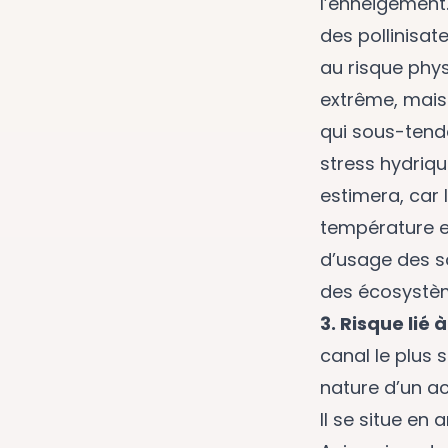
l’enneigement.
des pollinisat
au risque phy
extrême, mais
qui sous-tende
stress hydriq
estimera, car 
température e
d’usage des s
des écosystè
3. Risque lié
canal le plus 
nature d’un ac
Il se situe en