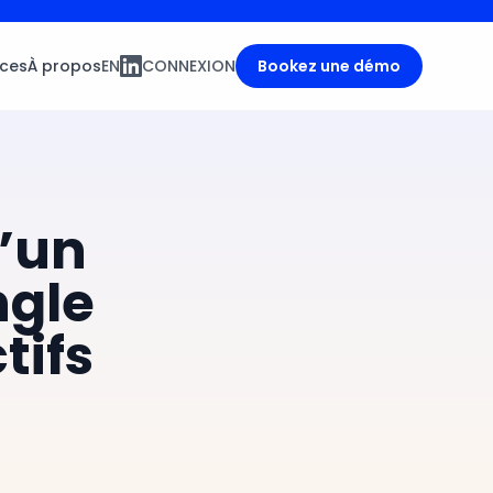
ces
À propos
EN
CONNEXION
Bookez une démo
d’un
ngle
tifs