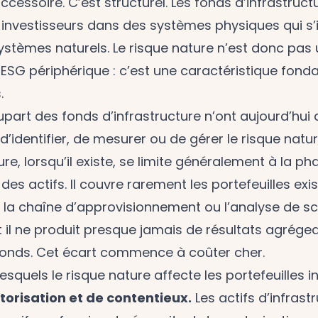
ccessoire. C’est structurel. Les fonds d’infrastruct
s investisseurs dans des systèmes physiques qui s’
 systèmes naturels. Le risque nature n’est donc pas
ESG périphérique : c’est une caractéristique fond
.
lupart des fonds d’infrastructure n’ont aujourd’hu
’identifier, de mesurer ou de gérer le risque natur
re, lorsqu’il existe, se limite généralement à la ph
des actifs. Il couvre rarement les portefeuilles exi
e la chaîne d’approvisionnement ou l’analyse de s
t il ne produit presque jamais de résultats agrége
 fonds. Cet écart commence à coûter cher.
esquels le risque nature affecte les portefeuilles i
utorisation et de contentieux.
Les actifs d’infrast