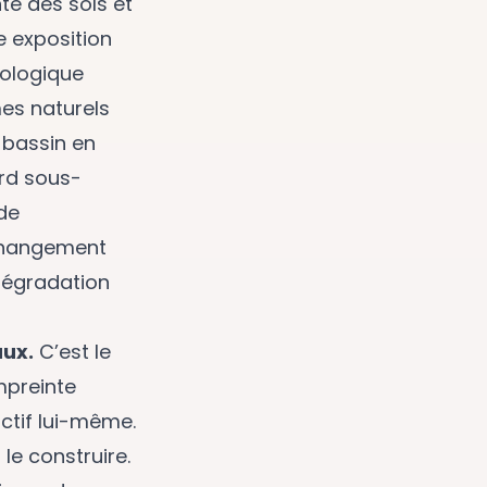
té des sols et
e exposition
rologique
es naturels
 bassin en
ard sous-
de
 changement
dégradation
aux.
C’est le
empreinte
actif lui-même.
le construire.