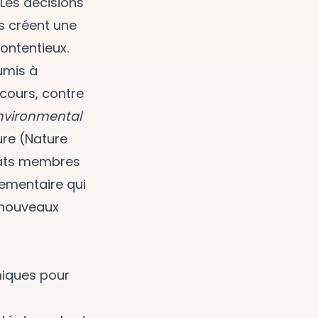
 Les décisions
es créent une
ontentieux.
umis à
ecours, contre
Environmental
ture (Nature
États membres
lementaire qui
s nouveaux
miques pour