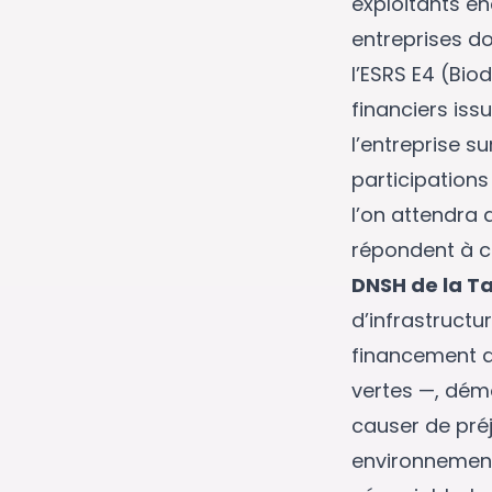
exploitants é
entreprises do
l’ESRS E4 (Biod
financiers iss
l’entreprise su
participations
l’on attendra 
répondent à ce
DNSH de la Ta
d’infrastructu
financement de
vertes —, démo
causer de préj
environnementa