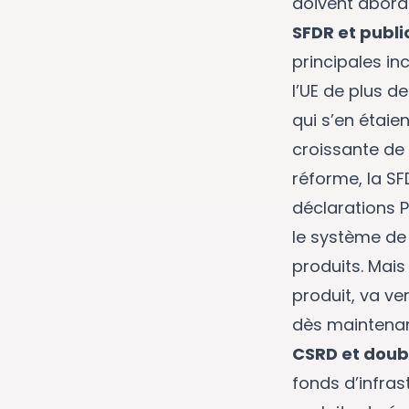
doivent aborde
SFDR et publi
principales in
l’UE de plus de
qui s’en étaie
croissante de 
réforme, la S
déclarations P
le système de 
produits. Mais 
produit, va ve
dès maintenan
CSRD et doubl
fonds d’infras