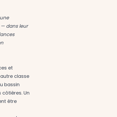
 une
s — dans leur
dances
en
ces et
 autre classe
du bassin
 côtières. Un
nt être