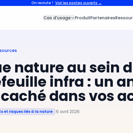
On recrute !
Voir les postes ouverts →
Cas d'usage
Produit
Partenaires
Ressour
ssources
e nature au sein 
feuille infra : un a
caché dans vos ac
6 avril 2026
s et risques liés à la nature