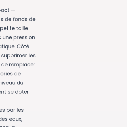
pact —
ts de fonds de
etite taille
s une pression
atique. Côté
 supprimer les
et de remplacer
gories de
 niveau du
ent se doter
es par les
des eaux,