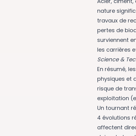
Acier, ciment,
nature signific
travaux de re
pertes de biod
surviennent e
les carrières 
Science & Tec
En résumé, les
physiques et d
risque de tra
exploitation (
Un tournant ré
4 évolutions 
affectent dire