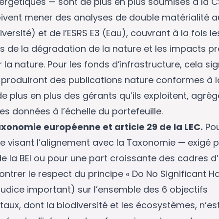
nergétiques — sont de plus en plus soumises à la 
ivent mener des analyses de double matérialité au
iversité) et de l’ESRS E3 (Eau), couvrant à la fois l
us de la dégradation de la nature et les impacts p
r la nature. Pour les fonds d’infrastructure, cela sig
 produiront des publications nature conformes à l
de plus en plus des gérants qu’ils exploitent, agrèg
s données à l’échelle du portefeuille.
xonomie européenne et article 29 de la LEC.
Pou
re visant l’alignement avec la Taxonomie — exigé 
 la BEI ou pour une part croissante des cadres d’
ntrer le respect du principe « Do No Significant H
udice important) sur l’ensemble des 6 objectifs
ux, dont la biodiversité et les écosystèmes, n’es