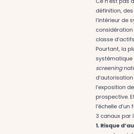
Ce n’est pas a
définition, de
l’intérieur de
considération 
classe d’actifs
Pourtant, la p
systématique d
screening
natu
d’autorisation 
l’exposition d
prospective. E
l’échelle d’un
3 canaux par l
1. Risque d’a