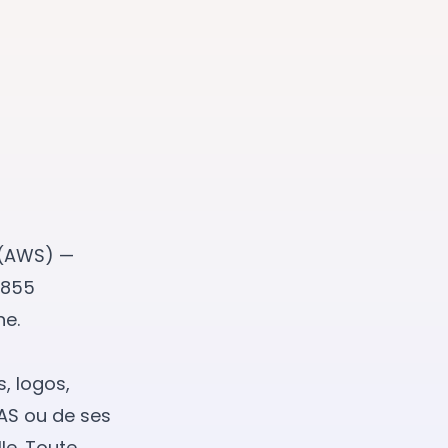
(AWS) —
1855
ne.
, logos,
AS ou de ses
lle. Toute