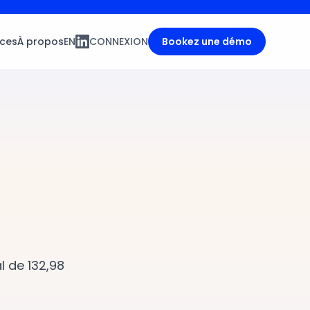
ces
À propos
EN
CONNEXION
Bookez une démo
l de 132,98