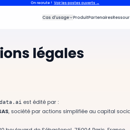
On recrute !
Voir les postes ouverts →
Cas d'usage
Produit
Partenaires
Ressour
ions légales
est édité par :
data.ai
SAS
, société par actions simplifiée au capital socia
 30 boulevard de Sébastopol, 75004 Paris, France.