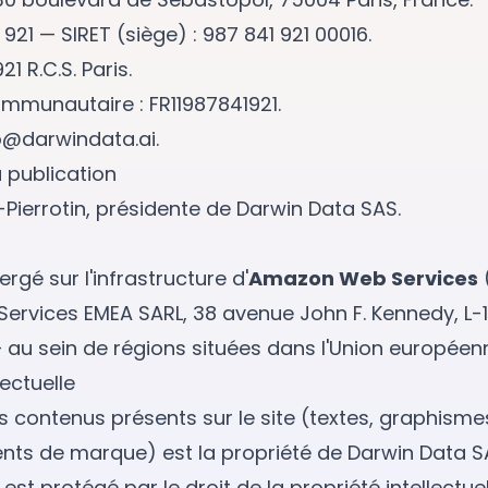
 921 — SIRET (siège) : 987 841 921 00016.
21 R.C.S. Paris.
ommunautaire : FR11987841921.
o@darwindata.ai
.
a publication
Pierrotin, présidente de Darwin Data SAS.
ergé sur l'infrastructure d'
Amazon Web Services
rvices EMEA SARL, 38 avenue John F. Kennedy, L-
au sein de régions situées dans l'Union européen
lectuelle
 contenus présents sur le site (textes, graphismes
nts de marque) est la propriété de Darwin Data S
est protégé par le droit de la propriété intellectue