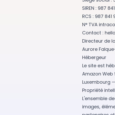
SIREN : 987 841
RCS : 987 841 9
N° TVA intrac
Contact :
hell
Directeur de l
Aurore Falque-
Hébergeur
Le site est héb
Amazon Web Se
Luxembourg — 
Propriété intel
L'ensemble des
images, éléme
partenaires et 